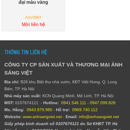
đại màu vàng
ASV0997
Mời liên hệ
THÔNG TIN LIÊN HỆ
CÔNG TY CP SẢN XUẤT VÀ THƯƠNG MẠI ÁNH
SÁNG VIỆT
Địa chỉ:
B26 khu Biệt thự nhà vườn, KĐT Việt Hưng, Q. Long
Biên, TP. Hà Nội
Nhà máy sản xuất:
KCN Quang Minh, Mê Linh, TP. Hà Nội
MST:
0107674121 -
Hotline:
0941.546.111
-
0947.099.828​
Ms. Hằng
:
0943.879.985
-
Hỗ trợ:
0969.740.112
Website:
www.anhsangviet.net
-
Email:
info@anhsangviet.net
Giấy phép kinh doanh số 0107674121 do Sở KHĐT TP. Hà