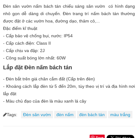
Đèn sân vườn nấm bách tán chiếu sáng sân vườn có hình dạng
nhỏ gọn dễ dàng di chuyển. Đèn trang trí nấm bách tán thường
được đặt ở các vườn hoa, đường dạo, thảm cỏ,...
Đặc điểm kĩ thuật
- Cấp bảo vệ chống bụi, nước: IP54
- Cấp cách điện: Class II
- Cấp chịu va đập: 2J
- Công suất bóng lớn nhất: 60W
Lắp đặt Đèn nấm bách tán
- Đèn bắt trên giá chân cắm đất (Cấp trên đèn)
- Khoảng cách lắp đèn từ 5 đến 20m, tùy theo vị trí và địa hình nơi
lắp đặt
- Màu chủ đạo của đèn là màu xanh lá cây
Tags:
Đèn sân vườn
đèn nấm
đèn bách tán
màu trắng
Save