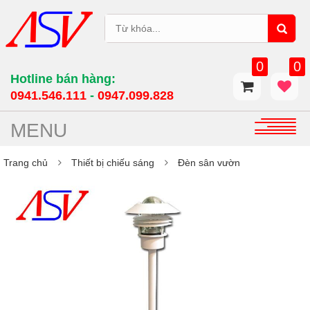
0
0
Hotline bán hàng:
0941.546.111
-
0947.099.828​
MENU
Trang chủ
Thiết bị chiếu sáng
Đèn sân vườn