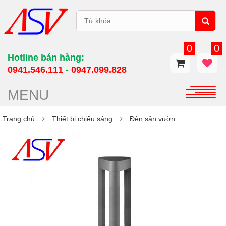
0
0
Hotline bán hàng:
0941.546.111
-
0947.099.828​
MENU
Trang chủ
Thiết bị chiếu sáng
Đèn sân vườn