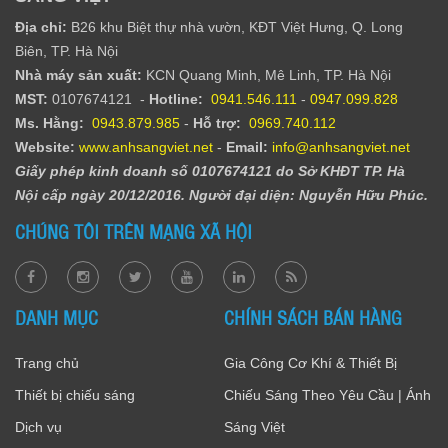
Địa chỉ:
B26 khu Biệt thự nhà vườn, KĐT Việt Hưng, Q. Long
Biên, TP. Hà Nội
Nhà máy sản xuất:
KCN Quang Minh, Mê Linh, TP. Hà Nội
MST:
0107674121 -
Hotline:
0941.546.111
-
0947.099.828​
Ms. Hằng
:
0943.879.985
-
Hỗ trợ:
0969.740.112
Website:
www.anhsangviet.net
-
Email:
info@anhsangviet.net
Giấy phép kinh doanh số 0107674121 do Sở KHĐT TP. Hà
Nội cấp ngày 20/12/2016. Người đại diện: Nguyễn Hữu Phúc.
CHÚNG TÔI TRÊN MẠNG XÃ HỘI
DANH MỤC
CHÍNH SÁCH BÁN HÀNG
Trang chủ
Gia Công Cơ Khí & Thiết Bị
Thiết bị chiếu sáng
Chiếu Sáng Theo Yêu Cầu | Ánh
Dịch vụ
Sáng Việt