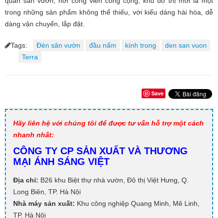
quan sân vườn, nơi công viên công cộng, khu đô thị mới là một
trong những sản phẩm không thể thiếu, với kiểu dáng hài hòa, dễ
dàng vận chuyển, lắp đặt.
Tags:
Đèn sân vườn
đầu nấm
kính trong
den san vuon
Terra
Save
Hãy liên hệ với chúng tôi để được tư vấn hỗ trợ một cách
nhanh nhất:
CÔNG TY CP SẢN XUẤT VÀ THƯƠNG
MẠI ÁNH SÁNG VIỆT
Địa chỉ:
B26 khu Biệt thự nhà vườn, Đô thị Việt Hưng, Q.
Long Biên, TP. Hà Nội
Nhà máy sản xuất:
Khu công nghiệp Quang Minh, Mê Linh,
TP. Hà Nội