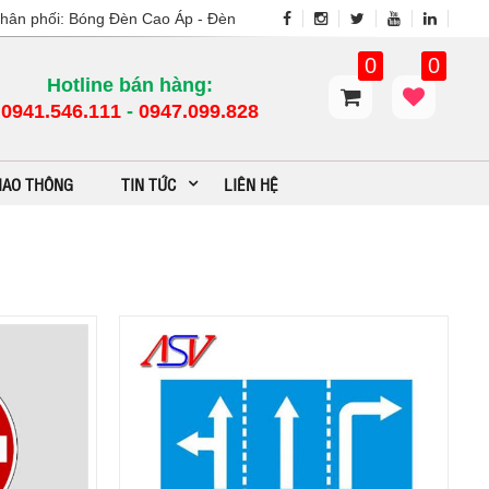
n phối: Bóng Đèn Cao Áp - Đèn Sân Vườn - Cột Đèn Cao ÁP - Đèn Đườn
0
0
Hotline bán hàng:
0941.546.111
-
0947.099.828​
GIAO THÔNG
TIN TỨC
LIÊN HỆ