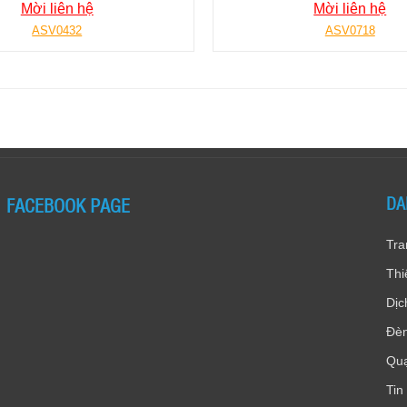
Mời liên hệ
Mời liên hệ
ASV0432
ASV0718
FACEBOOK PAGE
DA
Tra
Thi
Dịc
Đèn
Quạ
Tin