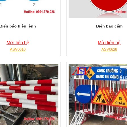
Biển báo hiệu lệnh
Biển báo cấm
Mời liên hệ
Mời liên hệ
ASV0610
ASV0628