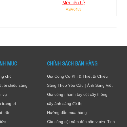
Mời liên hệ
ASV0489
NH MỤC
CHÍNH SÁCH BÁN HÀNG
ng chủ
Gia Công Cơ Khí & Thiết Bị Chiếu
ết bị chiếu sáng
Sáng Theo Yêu Cầu | Ánh Sáng Việt
h vụ
Gia công nhánh tay cột cây thông -
 trang trí
cây ánh sáng đô thị
t trần
Hướng dẫn mua hàng
 tức
Gia công cột nấm đèn sân vườn: Tinh