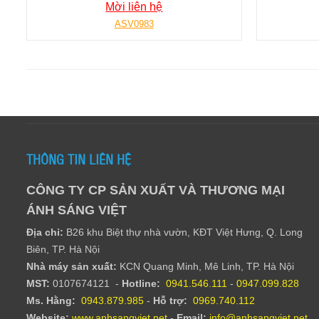
Mời liên hệ
ASV0983
THÔNG TIN LIÊN HỆ
CÔNG TY CP SẢN XUẤT VÀ THƯƠNG MẠI
ÁNH SÁNG VIỆT
Địa chỉ:
B26 khu Biệt thự nhà vườn, KĐT Việt Hưng, Q. Long
Biên, TP. Hà Nội
Nhà máy sản xuất:
KCN Quang Minh, Mê Linh, TP. Hà Nội
MST:
0107674121 -
Hotline:
0941.546.111
-
0947.099.828​
Ms. Hằng
:
0943.879.985
-
Hỗ trợ:
0969.740.112
Website:
www.anhsangviet.net
-
Email:
info@anhsangviet.net