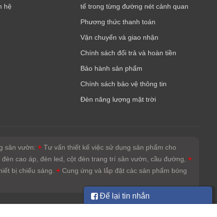
n hệ
tế trong từng đường nét cảnh quan
Phương thức thanh toán
Vận chuyển và giao nhận
Chính sách đổi trả và hoàn tiền
Bảo hành sản phẩm
Chính sách bảo vệ thông tin
Đèn năng lượng mặt trời
áng sân vườn:
+
Tư vấn thiết kế việc sử dụng sản phẩm cho
: đèn cao áp, đèn led, cột đèn trang trí sân vườn, cầu đường,
+
iết bị chiếu sáng.
+
Cung ứng và lắp đặt các sản phẩm bóng
Để lại tin nhắn
Hôm nay: 1,055 Tổng: 10,295,085