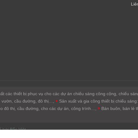
Liê
xuất các thiết bị phục vụ cho các dự án chiếu sáng công cộng, chiếu s
ân vườn, cầu đường, đô thị…,
+
Sản xuất và gia công thiết bị chiếu sáng
 đô thị, cầu đường, cho các dự án, công trình…,
+
Bán buôn, bán lẻ th
ế bởi
Bắc Việt