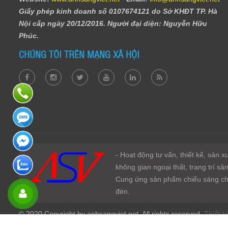
Giấy phép kinh doanh số 0107674121 do Sở KHĐT TP. Hà
Nội cấp ngày 20/12/2016. Người đại diện: Nguyễn Hữu
Phúc.
CHÚNG TÔI TRÊN MẠNG XÃ HỘI
- Hoạt động tư vấn, thiết kế, sản 
không gian ngoại thất, trang trí s
Cung ứng sản phẩm chiếu sáng cho
đèn.
© 2020 Copyright by anhsangviet.net. All rights reserved.
Thiết k