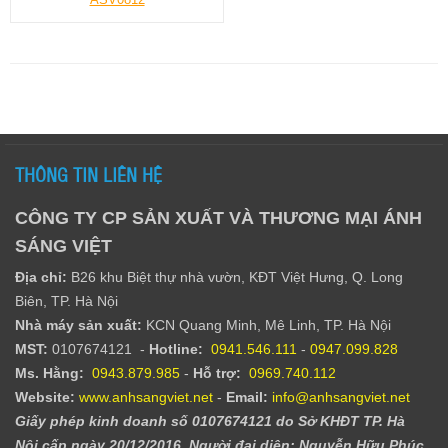
THÔNG TIN LIÊN HỆ
CÔNG TY CP SẢN XUẤT VÀ THƯƠNG MẠI ÁNH
SÁNG VIỆT
Địa chỉ:
B26 khu Biệt thự nhà vườn, KĐT Việt Hưng, Q. Long
Biên, TP. Hà Nội
Nhà máy sản xuất:
KCN Quang Minh, Mê Linh, TP. Hà Nội
MST:
0107674121 -
Hotline:
0941.546.111
-
0947.099.828​
Ms. Hằng
:
0943.879.985
-
Hỗ trợ:
0969.740.112
Website:
www.anhsangviet.net
-
Email:
info@anhsangviet.net
Giấy phép kinh doanh số 0107674121 do Sở KHĐT TP. Hà
Nội cấp ngày 20/12/2016. Người đại diện: Nguyễn Hữu Phúc.