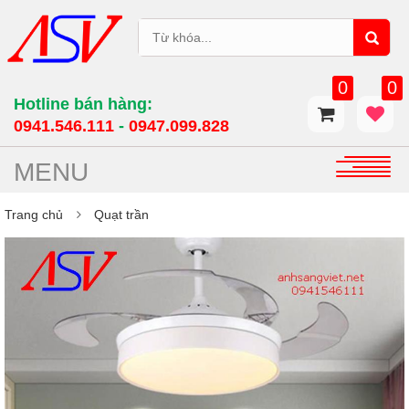
0
0
Hotline bán hàng:
0941.546.111
-
0947.099.828​
MENU
Trang chủ
Quạt trần