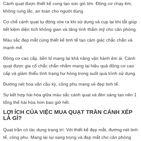
Cánh quạt được thiết kế cong tạo sức gió lớn. Động cơ chạy êm,
không rung lắc, an toàn cho người dùng.
Cơ chế cánh quạt tự động xòe ra khi sử dụng và cụp lại khi tắt giúp
tiết kiệm diện tích không gian và tăng tính thẩm mỹ cho căn phòng.
Màu sắc đẹp mắt cùng thiết kế tinh tế tạo cảm giác chắc chắn và
mạnh mẽ.
Động cơ cao cấp, bền bỉ mang lại khả năng vận hành êm ái. Cánh
quạt được gia cố chắc chắn nhằm mang lại hiệu quả động cơ cao
cấp và giảm thiểu tình trạng hư hỏng trong suốt quá trình sử dụng.
Đường nét hoa văn cầu kỳ, công phu mang vẻ đẹp tinh tế.
Sự kết hợp hài hòa giữa màu sắc cánh quạt và đèn sáng tạo nên 1
tổng thể hài hòa hơn bao giờ hết.
LỢI ÍCH CỦA VIỆC MUA QUẠT TRẦN CÁNH XẾP
LÀ GÌ?
Quạt trần có tác dụng trang trí: Với thiết kế đẹp mắt, đường nét tinh
tế, công phu. Mang lại sự sang trọng và đẹp mắt cho căn phòng.