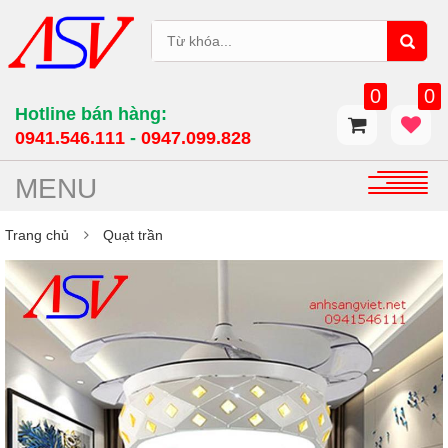
0
0
Hotline bán hàng:
0941.546.111
-
0947.099.828​
MENU
Trang chủ
Quạt trần