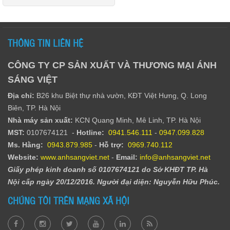
THÔNG TIN LIÊN HỆ
CÔNG TY CP SẢN XUẤT VÀ THƯƠNG MẠI ÁNH
SÁNG VIỆT
Địa chỉ:
B26 khu Biệt thự nhà vườn, KĐT Việt Hưng, Q. Long
Biên, TP. Hà Nội
Nhà máy sản xuất:
KCN Quang Minh, Mê Linh, TP. Hà Nội
MST:
0107674121 -
Hotline:
0941.546.111
-
0947.099.828​
Ms. Hằng
:
0943.879.985
-
Hỗ trợ:
0969.740.112
Website:
www.anhsangviet.net
-
Email:
info@anhsangviet.net
Giấy phép kinh doanh số 0107674121 do Sở KHĐT TP. Hà
Nội cấp ngày 20/12/2016. Người đại diện: Nguyễn Hữu Phúc.
CHÚNG TÔI TRÊN MẠNG XÃ HỘI