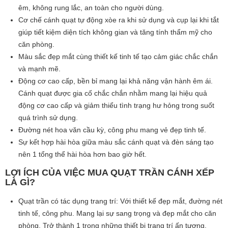
êm, không rung lắc, an toàn cho người dùng.
Cơ chế cánh quạt tự động xòe ra khi sử dụng và cụp lại khi tắt
giúp tiết kiệm diện tích không gian và tăng tính thẩm mỹ cho
căn phòng.
Màu sắc đẹp mắt cùng thiết kế tinh tế tạo cảm giác chắc chắn
và mạnh mẽ.
Động cơ cao cấp, bền bỉ mang lại khả năng vận hành êm ái.
Cánh quạt được gia cố chắc chắn nhằm mang lại hiệu quả
động cơ cao cấp và giảm thiểu tình trạng hư hỏng trong suốt
quá trình sử dụng.
Đường nét hoa văn cầu kỳ, công phu mang vẻ đẹp tinh tế.
Sự kết hợp hài hòa giữa màu sắc cánh quạt và đèn sáng tạo
nên 1 tổng thể hài hòa hơn bao giờ hết.
LỢI ÍCH CỦA VIỆC MUA QUẠT TRẦN CÁNH XẾP
LÀ GÌ?
Quạt trần có tác dụng trang trí: Với thiết kế đẹp mắt, đường nét
tinh tế, công phu. Mang lại sự sang trọng và đẹp mắt cho căn
phòng. Trở thành 1 trong những thiết bị trang trí ấn tượng.