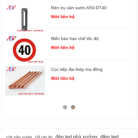
Đèn trụ sân vườn ASV-DT40
Mời liên hệ
Biển báo hạn chế tốc độ
Mời liên hệ
Cọc tiếp địa thép mạ đồng
 3
Mời liên hệ
đèn led
đèn led nhà xưởng
cột sân vườn
cột cao áp