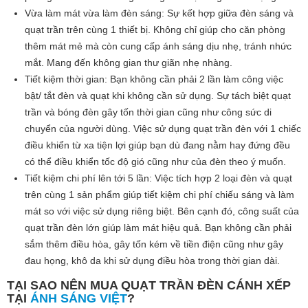
Vừa làm mát vừa làm đèn sáng: Sự kết hợp giữa đèn sáng và
quạt trần trên cùng 1 thiết bị. Không chỉ giúp cho căn phòng
thêm mát mẻ mà còn cung cấp ánh sáng dịu nhẹ, tránh nhức
mắt. Mang đến không gian thư giãn nhẹ nhàng.
Tiết kiệm thời gian: Bạn không cần phải 2 lần làm công việc
bật/ tắt đèn và quạt khi không cần sử dụng. Sự tách biệt quạt
trần và bóng đèn gây tốn thời gian cũng như công sức di
chuyển của người dùng. Việc sử dụng quạt trần đèn với 1 chiếc
điều khiển từ xa tiện lợi giúp bạn dù đang nằm hay đứng đều
có thể điều khiển tốc độ gió cũng như của đèn theo ý muốn.
Tiết kiệm chi phí lên tới 5 lần: Việc tích hợp 2 loại đèn và quạt
trên cùng 1 sản phẩm giúp tiết kiệm chi phí chiếu sáng và làm
mát so với việc sử dụng riêng biệt. Bên cạnh đó, công suất của
quạt trần đèn lớn giúp làm mát hiệu quả. Bạn không cần phải
sắm thêm điều hòa, gây tốn kém về tiền điện cũng như gây
đau họng, khô da khi sử dụng điều hòa trong thời gian dài.
TẠI SAO NÊN MUA QUẠT TRẦN ĐÈN CÁNH XẾP
TẠI
ÁNH SÁNG VIỆT
?