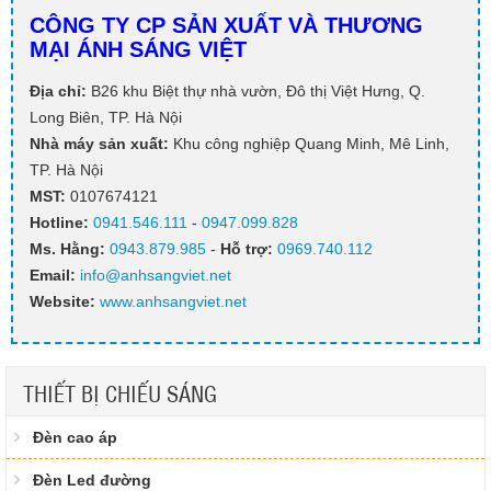
CÔNG TY CP SẢN XUẤT VÀ THƯƠNG
MẠI ÁNH SÁNG VIỆT
Địa chỉ:
B26 khu Biệt thự nhà vườn, Đô thị Việt Hưng, Q.
Long Biên, TP. Hà Nội
Nhà máy sản xuất:
Khu công nghiệp Quang Minh, Mê Linh,
TP. Hà Nội
MST:
0107674121
Hotline:
0941.546.111
-
0947.099.828​
Ms. Hằng
:
0943.879.985
-
Hỗ trợ:
0969.740.112
Email:
info@anhsangviet.net
Website:
www.anhsangviet.net
THIẾT BỊ CHIẾU SÁNG
Đèn cao áp
Đèn Led đường