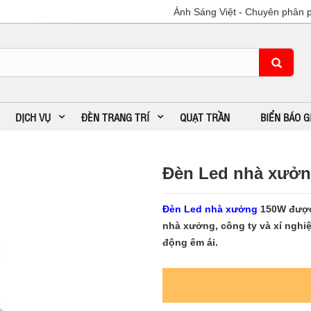
Ánh Sáng Việt - Chuyên phân phối:
DỊCH VỤ
ĐÈN TRANG TRÍ
QUẠT TRẦN
BIỂN BÁO 
Đèn Led nhà xưở
Đèn Led nhà xưởng
150W được 
nhà xưởng, công ty và xí nghiệp
động êm ái.