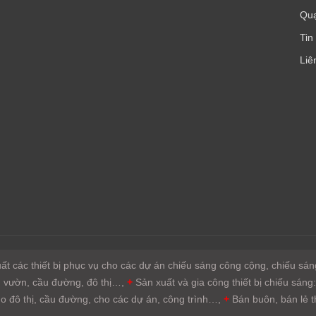
Quạ
Tin
Liê
xuất các thiết bị phục vụ cho các dự án chiếu sáng công cộng, chiếu s
ân vườn, cầu đường, đô thị…,
+
Sản xuất và gia công thiết bị chiếu sáng
 đô thị, cầu đường, cho các dự án, công trình…,
+
Bán buôn, bán lẻ th