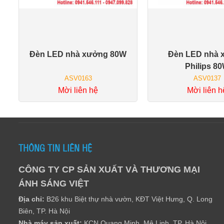
Đèn LED nhà xưởng 80W
Đèn LED nhà 
Giỏ hàng
Giỏ h
Philips 8
ASV0163
ASV0137
Mời liên hệ
Mời liên h
THÔNG TIN LIÊN HỆ
CÔNG TY CP SẢN XUẤT VÀ THƯƠNG MẠI
ÁNH SÁNG VIỆT
Địa chỉ:
B26 khu Biệt thự nhà vườn, KĐT Việt Hưng, Q. Long
Biên, TP. Hà Nội
Nhà máy sản xuất:
KCN Quang Minh, Mê Linh, TP. Hà Nội