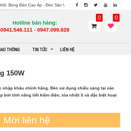
 Bóng Đèn Cao Áp - Đèn Sân Vườn - Cột Đèn Cao ÁP - Đèn Đường - Vậ
0
0
Hotline bán hàng:
0941.546.111
-
0947.099.828​
GIAO THÔNG
TIN TỨC
LIÊN HỆ
ng 150W
nhập khẩu chính hãng. Đèn sử dụng chiếu sáng tại các
 bởi tính năng tiết kiệm điện, tỏa nhiệt ít và đặc biệt hoạt
Mời liên hệ