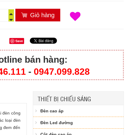
Giỏ hàng
Save
otline bán hàng:
46.111
-
0947.099.828​
THIẾT BỊ CHIẾU SÁNG
Đèn cao áp
ại đèn công
ác loại đèn
Đèn Led đường
ng đem đến
Cột đèn cao áp