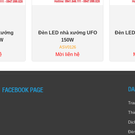
xưởng
Đèn LED nhà xưởng UFO
Đèn LED
àng
Giỏ hàng
0W
150W
ASV0126
ệ
Mời liên hệ
FACEBOOK PAGE
DA
Tra
Thi
Dịc
Đèn