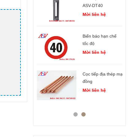
híp led COB
ASV-DT40
ời liên hệ
Mời liên hệ
èn highbay UFO
Biển báo hạn chế
MD phòng chống
tốc độ
háy nổ 100W
Mời liên hệ
ời liên hệ
Cọc tiếp địa thép mạ
èn pha LED năng
đồng
ượng mặt trời 30W
Mời liên hệ
 chế độ màu
ời liên hệ