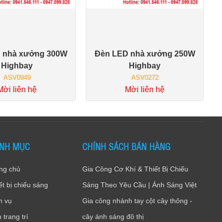
 nhà xưởng 300W
Đèn LED nhà xưởng 250W
Giỏ hàng
Giỏ hàng
Highbay
Highbay
ASV0949
ASV0272
Mời liên hệ
Mời liên hệ
NH MỤC
CHÍNH SÁCH BÁN HÀNG
ng chủ
Gia Công Cơ Khí & Thiết Bị Chiếu
ết bị chiếu sáng
Sáng Theo Yêu Cầu | Ánh Sáng Việt
h vụ
Gia công nhánh tay cột cây thông -
 trang trí
cây ánh sáng đô thị