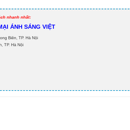
ASV-DT40
c
Mời liên hệ
M
cách nhanh nhất:
ẠI ÁNH SÁNG VIỆT
Biển báo hạn chế
Đ
ong Biên, TP. Hà Nội
tốc độ
S
, TP. Hà Nội
c
Mời liên hệ
M
Cọc tiếp địa thép mạ
đồng
Đ
l
Mời liên hệ
3
M