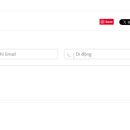
Save
W
Đèn trụ sân vườn
Đ