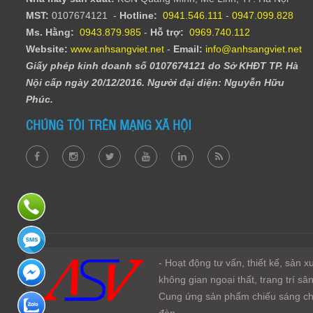
MST:
0107674121 -
Hotline:
0941.546.111
-
0947.099.828​
Ms. Hằng
:
0943.879.985
-
Hỗ trợ:
0969.740.112
Website:
www.anhsangviet.net
-
Email:
info@anhsangviet.net
Giấy phép kinh doanh số 0107674121 do Sở KHĐT TP. Hà
Nội cấp ngày 20/12/2016. Người đại diện: Nguyễn Hữu
Phúc.
CHÚNG TÔI TRÊN MẠNG XÃ HỘI
- Hoạt động tư vấn, thiết kế, sản 
không gian ngoại thất, trang trí s
Cung ứng sản phẩm chiếu sáng cho
đèn.