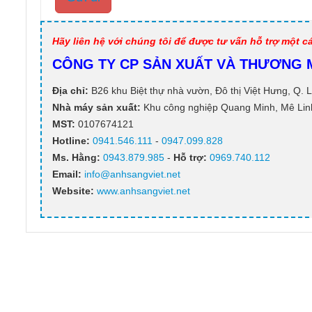
chíp led COB
Mời liên hệ
Hãy liên hệ với chúng tôi để được tư vấn hỗ trợ một 
CÔNG TY CP SẢN XUẤT VÀ THƯƠNG M
Đèn highbay UFO
Địa chỉ:
B26 khu Biệt thự nhà vườn, Đô thị Việt Hưng, Q. L
SMD phòng chống
Nhà máy sản xuất:
Khu công nghiệp Quang Minh, Mê Linh
cháy nổ 100W
MST:
0107674121
Mời liên hệ
Hotline:
0941.546.111
-
0947.099.828​
Ms. Hằng
:
0943.879.985
-
Hỗ trợ:
0969.740.112
Email:
info@anhsangviet.net
Đèn pha LED năng
Website:
www.anhsangviet.net
lượng mặt trời 30W
3 chế độ màu
Mời liên hệ