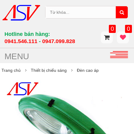
0
0
Hotline bán hàng:
0941.546.111
-
0947.099.828​
MENU
Trang chủ
Thiết bị chiếu sáng
Đèn cao áp