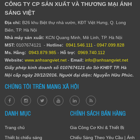
CÔNG TY CP SẢN XUẤT VÀ THƯƠNG MẠI ÁNH
SÁNG VIỆT
Địa chỉ:
B26 khu Biệt thự nhà vườn, KĐT Việt Hưng, Q. Long
Biên, TP. Hà Nội
Nhà máy sản xuất:
KCN Quang Minh, Mê Linh, TP. Hà Nội
MST:
0107674121 -
Hotline:
0941.546.111
-
0947.099.828​
Ms. Hằng
:
0943.879.985
-
Hỗ trợ:
0969.740.112
Website:
www.anhsangviet.net
-
Email:
info@anhsangviet.net
Giấy phép kinh doanh số 0107674121 do Sở KHĐT TP. Hà
Nội cấp ngày 20/12/2016. Người đại diện: Nguyễn Hữu Phúc.
CHÚNG TÔI TRÊN MẠNG XÃ HỘI
DANH MỤC
CHÍNH SÁCH BÁN HÀNG
Trang chủ
Gia Công Cơ Khí & Thiết Bị
Thiết bị chiếu sáng
Chiếu Sáng Theo Yêu Cầu | Ánh