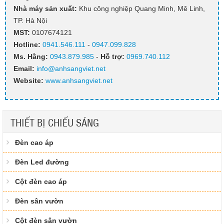
Nhà máy sản xuất:
Khu công nghiệp Quang Minh, Mê Linh,
TP. Hà Nội
MST:
0107674121
Hotline:
0941.546.111
-
0947.099.828​
Ms. Hằng
:
0943.879.985
-
Hỗ trợ:
0969.740.112
Email:
info@anhsangviet.net
Website:
www.anhsangviet.net
THIẾT BỊ CHIẾU SÁNG
Đèn cao áp
Đèn Led đường
Cột đèn cao áp
Đèn sân vườn
Cột đèn sân vườn