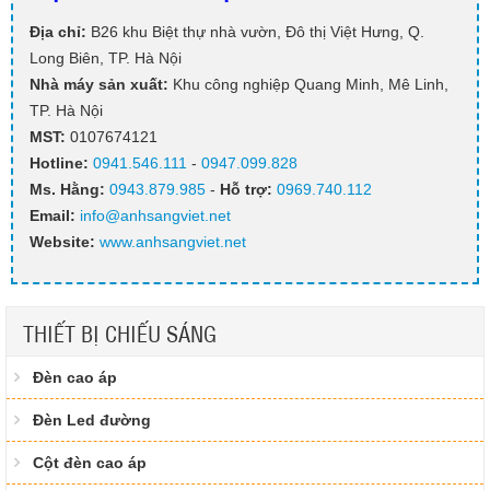
Địa chỉ:
B26 khu Biệt thự nhà vườn, Đô thị Việt Hưng, Q.
Long Biên, TP. Hà Nội
Nhà máy sản xuất:
Khu công nghiệp Quang Minh, Mê Linh,
TP. Hà Nội
MST:
0107674121
Hotline:
0941.546.111
-
0947.099.828​
Ms. Hằng
:
0943.879.985
-
Hỗ trợ:
0969.740.112
Email:
info@anhsangviet.net
Website:
www.anhsangviet.net
THIẾT BỊ CHIẾU SÁNG
Đèn cao áp
Đèn Led đường
Cột đèn cao áp