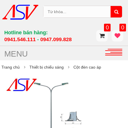
0
0
Hotline bán hàng:
0941.546.111
-
0947.099.828​
MENU
Trang chủ
Thiết bị chiếu sáng
Cột đèn cao áp