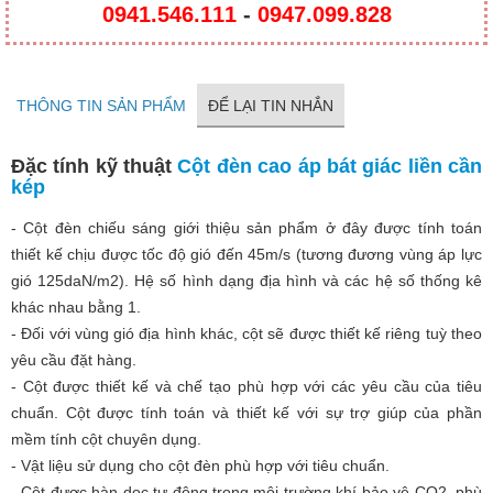
0941.546.111
-
0947.099.828​
THÔNG TIN SẢN PHẨM
ĐỂ LẠI TIN NHẮN
Đặc tính kỹ thuật
Cột đèn cao áp bát giác liền cần
kép
- Cột đèn chiếu sáng giới thiệu sản phẩm ở đây được tính toán
thiết kế chịu được tốc độ gió đến 45m/s (tương đương vùng áp lực
gió 125daN/m2). Hệ số hình dạng địa hình và các hệ số thống kê
khác nhau bằng 1.
- Đối với vùng gió địa hình khác, cột sẽ được thiết kế riêng tuỳ theo
yêu cầu đặt hàng.
- Cột được thiết kế và chế tạo phù hợp với các yêu cầu của tiêu
chuẩn. Cột được tính toán và thiết kế với sự trợ giúp của phần
mềm tính cột chuyên dụng.
- Vật liệu sử dụng cho cột đèn phù hợp với tiêu chuẩn.
- Cột được hàn dọc tự động trong môi trường khí bảo vệ CO2, phù