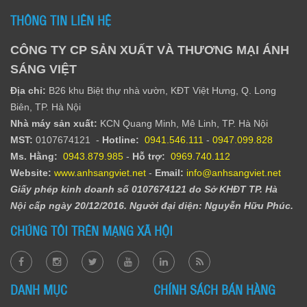
THÔNG TIN LIÊN HỆ
CÔNG TY CP SẢN XUẤT VÀ THƯƠNG MẠI ÁNH
SÁNG VIỆT
Địa chỉ:
B26 khu Biệt thự nhà vườn, KĐT Việt Hưng, Q. Long
Biên, TP. Hà Nội
Nhà máy sản xuất:
KCN Quang Minh, Mê Linh, TP. Hà Nội
MST:
0107674121 -
Hotline:
0941.546.111
-
0947.099.828​
Ms. Hằng
:
0943.879.985
-
Hỗ trợ:
0969.740.112
Website:
www.anhsangviet.net
-
Email:
info@anhsangviet.net
Giấy phép kinh doanh số 0107674121 do Sở KHĐT TP. Hà
Nội cấp ngày 20/12/2016. Người đại diện: Nguyễn Hữu Phúc.
CHÚNG TÔI TRÊN MẠNG XÃ HỘI
DANH MỤC
CHÍNH SÁCH BÁN HÀNG